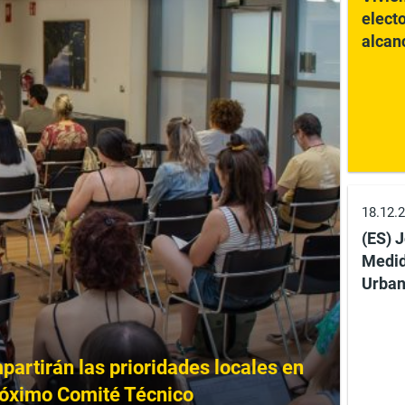
elect
alcan
18.12.
(ES) 
Medid
Urba
artirán las prioridades locales en
próximo Comité Técnico