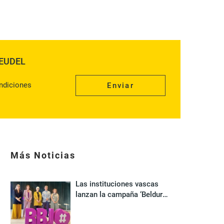
e EUDEL
ndiciones
Más Noticias
Las instituciones vascas
lanzan la campaña ‘Beldur
Barik, gau eta egun’ para
disfrutar de las fiestas sin