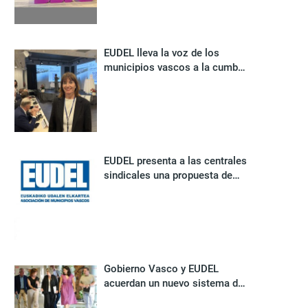
agresiones machistas
EUDEL lleva la voz de los
municipios vascos a la cumbre
europea de líderes locales en
Finlandia
EUDEL presenta a las centrales
sindicales una propuesta de
preacuerdo para la renovación
integral del convenio Udalhitz
de los ayuntamientos vascos
Gobierno Vasco y EUDEL
acuerdan un nuevo sistema de
financiación para reforzar la