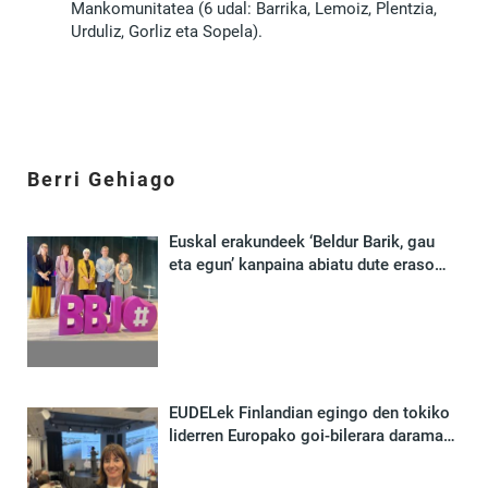
Mankomunitatea (6 udal: Barrika, Lemoiz, Plentzia,
Urduliz, Gorliz eta Sopela).
Berri Gehiago
Euskal erakundeek ‘Beldur Barik, gau
eta egun’ kanpaina abiatu dute eraso
matxistarik gabeko jaiez gozatzeko
EUDELek Finlandian egingo den tokiko
liderren Europako goi-bilerara darama
euskal udalen ahotsa