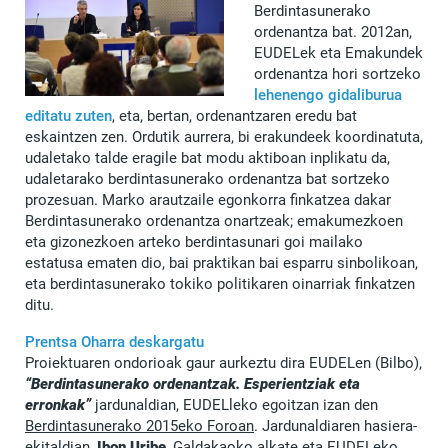
Berdintasunerako
ordenantza bat. 2012an,
EUDELek eta Emakundek
ordenantza hori sortzeko
lehenengo gidaliburua
editatu zuten
, eta, bertan, ordenantzaren eredu bat
eskaintzen zen. Ordutik aurrera, bi erakundeek koordinatuta,
udaletako talde eragile bat modu aktiboan inplikatu da,
udaletarako berdintasunerako ordenantza bat sortzeko
prozesuan. Marko arautzaile egonkorra finkatzea dakar
Berdintasunerako ordenantza onartzeak; emakumezkoen
eta gizonezkoen arteko berdintasunari goi mailako
estatusa ematen dio, bai praktikan bai esparru sinbolikoan,
eta berdintasunerako tokiko politikaren oinarriak finkatzen
ditu.
Prentsa Oharra deskargatu
Proiektuaren ondorioak gaur aurkeztu dira EUDELen (Bilbo),
“Berdintasunerako ordenantzak. Esperientziak eta
erronkak”
jardunaldian, EUDELleko egoitzan izan den
Berdintasunerako 2015eko Foroan
. Jardunaldiaren hasiera-
ekitaldian,
Ibon Uribe
, Galdakaoko alkate eta EUDELeko