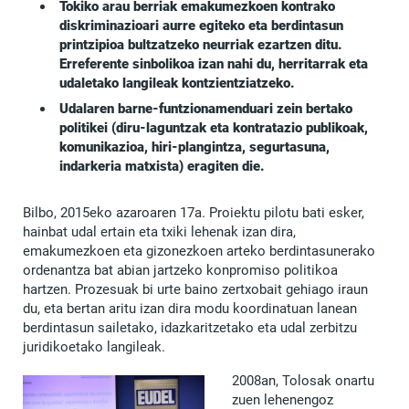
Tokiko arau berriak emakumezkoen kontrako
diskriminazioari aurre egiteko eta berdintasun
printzipioa bultzatzeko neurriak ezartzen ditu.
Erreferente sinbolikoa izan nahi du, herritarrak eta
udaletako langileak kontzientziatzeko.
Udalaren barne-funtzionamenduari zein bertako
politikei (diru-laguntzak eta kontratazio publikoak,
komunikazioa, hiri-plangintza, segurtasuna,
indarkeria matxista) eragiten die.
Bilbo, 2015eko azaroaren 17a. Proiektu pilotu bati esker,
hainbat udal ertain eta txiki lehenak izan dira,
emakumezkoen eta gizonezkoen arteko berdintasunerako
ordenantza bat abian jartzeko konpromiso politikoa
hartzen. Prozesuak bi urte baino zertxobait gehiago iraun
du, eta bertan aritu izan dira modu koordinatuan lanean
berdintasun sailetako, idazkaritzetako eta udal zerbitzu
juridikoetako langileak.
2008an, Tolosak onartu
zuen lehenengoz