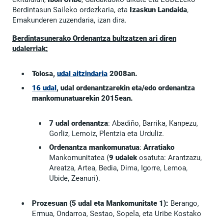
Berdintasun Saileko ordezkaria, eta
Izaskun Landaida
,
Emakunderen zuzendaria, izan dira.
Berdintasunerako Ordenantza bultzatzen ari diren
udalerriak:
Tolosa,
udal aitzindaria
2008an.
16 udal
, udal ordenantzarekin eta/edo ordenantza
mankomunatuarekin 2015ean.
7 udal ordenantza
: Abadiño, Barrika, Kanpezu,
Gorliz, Lemoiz, Plentzia eta Urduliz.
Ordenantza mankomunatua
:
Arratiako
Mankomunitatea (
9 udalek
osatuta: Arantzazu,
Areatza, Artea, Bedia, Dima, Igorre, Lemoa,
Ubide, Zeanuri).
Prozesuan (5 udal eta Mankomunitate 1):
Berango,
Ermua, Ondarroa, Sestao, Sopela, eta Uribe Kostako