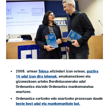
2008. urtean
Tolosa
aitzindari izan ostean,
guztira
16 udal izan dira lehenak,
emakumezkoen eta
gizonezkoen arteko Berdintasunerako udal
Ordenantza eta/edo Ordenantza mankomunatua
onartzen.
Ordenantza sortzeko edo onartzeko prozesuan daude
beste bost udal eta mankomunitate bat.