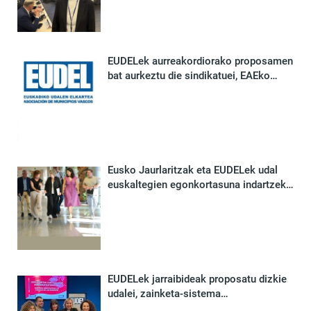
EUDELek aurreakordiorako proposamen
bat aurkeztu die sindikatuei, EAEko
udalen Udalhitz hitzarmena osorik
berritzeko
Eusko Jaurlaritzak eta EUDELek udal
euskaltegien egonkortasuna indartzeko
finantzazio-sistema berria adostu dute
EUDELek jarraibideak proposatu dizkie
udalei, zainketa-sistema
demokratikoago baterantz aurrera