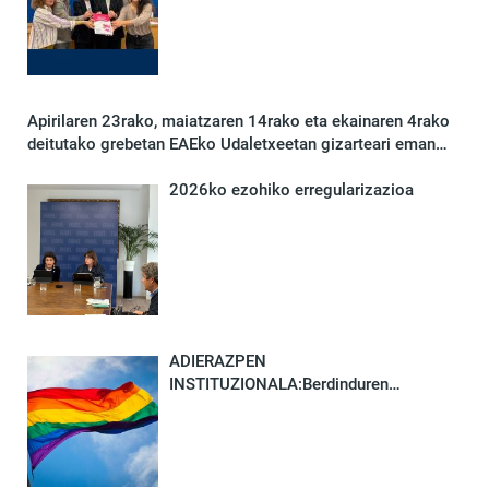
egiteko
Apirilaren 23rako, maiatzaren 14rako eta ekainaren 4rako
deitutako grebetan EAEko Udaletxeetan gizarteari eman
behar zaizkion funtsezko zerbitzuak
2026ko ezohiko erregularizazioa
ADIERAZPEN
INSTITUZIONALA:Berdinduren
manifestua, maiatzaren 17an,
LGTBIfobiaren aurkako Nazioarteko
Egunean