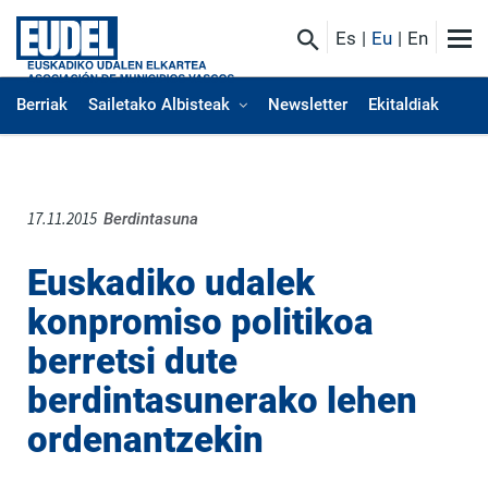
Es
Eu
En
Berriak
Sailetako Albisteak
Newsletter
Ekitaldiak
17.11.2015
Berdintasuna
Euskadiko udalek
konpromiso politikoa
berretsi dute
berdintasunerako lehen
ordenantzekin